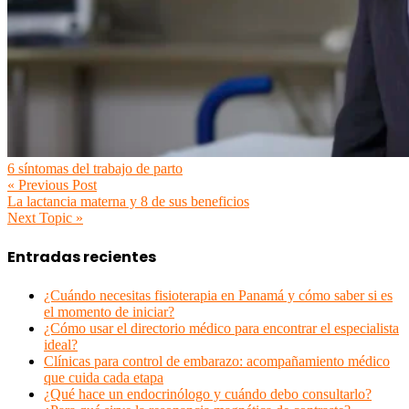
6 síntomas del trabajo de parto
« Previous Post
La lactancia materna y 8 de sus beneficios
Next Topic »
Entradas recientes
¿Cuándo necesitas fisioterapia en Panamá y cómo saber si es
el momento de iniciar?
¿Cómo usar el directorio médico para encontrar el especialista
ideal?
Clínicas para control de embarazo: acompañamiento médico
que cuida cada etapa
¿Qué hace un endocrinólogo y cuándo debo consultarlo?