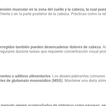
tensión muscular en la zona del cuello y la cabeza, la cual pue
ente o en la parte posterior de la cabeza. Prácticas como la rel
o corregidos también pueden desencadenar
dolores de cabeza
. A
egulares durante tareas que requieren concentración visual pro
entos o aditivos alimentarios
. Los desencadenantes comunes 
iveles de glutamato monosódico (MSG)
. Mantener una dieta ali
 menudo vienen acompañadas de síntomas como náuseas, sensib