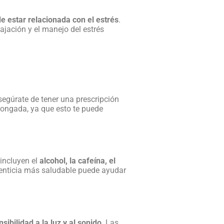
de estar relacionada con el estrés
.
ajación y el manejo del estrés
segúrate de tener una prescripción
longada, ya que esto te puede
incluyen el
alcohol, la cafeína, el
menticia más saludable puede ayudar
ilidad a la luz y al sonido
. Las