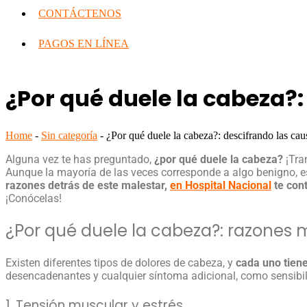
CONTÁCTENOS
PAGOS EN LÍNEA
¿Por qué duele la cabeza?:
Home
-
Sin categoría
-
¿Por qué duele la cabeza?: descifrando las cau
Alguna vez te has preguntado,
¿
por qué duele la cabeza
?
¡Tra
Aunque la mayoría de las veces corresponde a algo benigno, es
razones detrás de este malestar,
en Hospital Nacional
te con
¡Conócelas!
¿
Por qué duele la cabeza
?: razones
Existen diferentes tipos de dolores de cabeza, y
cada uno tiene
desencadenantes y cualquier síntoma adicional, como sensibili
1. Tensión muscular y estrés