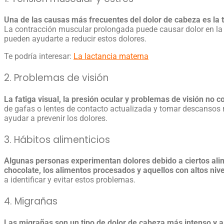
Una de las
causas más frecuentes del dolor de cabeza
es la 
La contracción muscular prolongada puede causar dolor en la fr
pueden ayudarte a reducir estos dolores.
Te podría interesar:
La lactancia materna
2. Problemas de visión
La fatiga visual, la presión ocular y problemas de visión n
de gafas o lentes de contacto actualizada y tomar descansos r
ayudar a prevenir los dolores.
3. Hábitos alimenticios
Algunas personas experimentan dolores debido a ciertos alim
chocolate, los alimentos procesados y aquellos con altos n
a identificar y evitar estos problemas.
4. Migrañas
Las migrañas son un tipo de
dolor de cabeza
más intenso y a