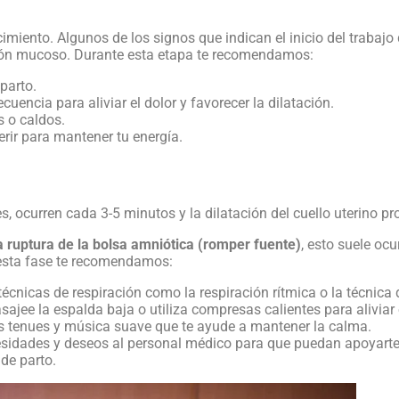
imiento. Algunos de los signos que indican el inicio del trabajo
 tapón mucoso. Durante esta etapa te recomendamos:
parto.
cuencia para aliviar el dolor y favorecer la dilatación.
s o caldos.
erir para mantener tu energía.
s, ocurren cada 3-5 minutos y la dilatación del cuello uterino 
 ruptura de la bolsa amniótica (romper fuente)
, esto suele oc
 esta fase te recomendamos:
a técnicas de respiración como la respiración rítmica o la técnic
ajee la espalda baja o utiliza compresas calientes para aliviar e
s tenues y música suave que te ayude a mantener la calma.
sidades y deseos al personal médico para que puedan apoyart
de parto.