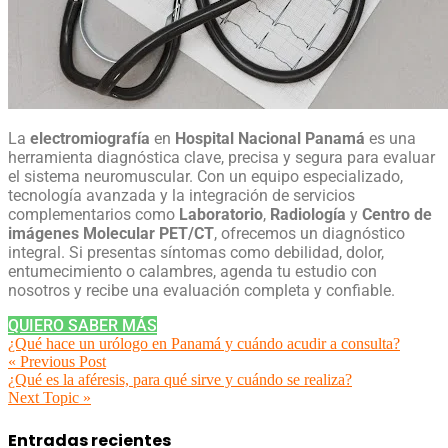
La
electromiografía
en
Hospital Nacional Panamá
es una
herramienta diagnóstica clave, precisa y segura para evaluar
el sistema neuromuscular. Con un equipo especializado,
tecnología avanzada y la integración de servicios
complementarios como
Laboratorio
,
Radiología
y
Centro de
imágenes Molecular PET/CT
, ofrecemos un diagnóstico
integral. Si presentas síntomas como debilidad, dolor,
entumecimiento o calambres, agenda tu estudio con
nosotros y recibe una evaluación completa y confiable.
QUIERO SABER MÁS
¿Qué hace un urólogo en Panamá y cuándo acudir a consulta?
« Previous Post
¿Qué es la aféresis, para qué sirve y cuándo se realiza?
Next Topic »
Entradas recientes