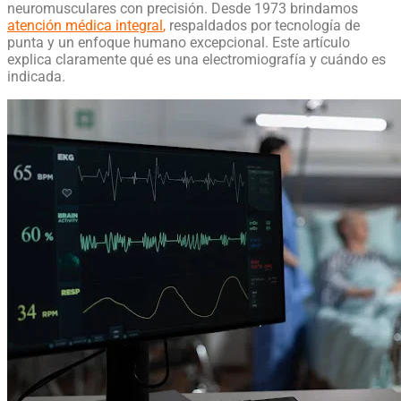
neuromusculares con precisión. Desde 1973 brindamos
atención médica integral
,
respaldados por tecnología de
punta y un enfoque humano excepcional. Este artículo
explica claramente qué es una electromiografía y cuándo es
indicada.